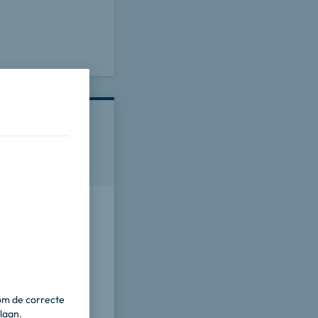
e
ument.
om de correcte
laan.