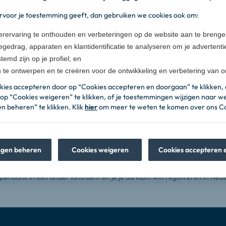
rvoor je toestemming geeft, dan gebruiken we cookies ook om:
erervaring te onthouden en verbeteringen op de website aan te brenge
egedrag, apparaten en klantidentificatie te analyseren om je advertentie
temd zijn op je profiel; en
 te ontwerpen en te creëren voor de ontwikkeling en verbetering van 
okies accepteren door op “Cookies accepteren en doorgaan” te klikken, 
op “Cookies weigeren” te klikken, of je toestemmingen wijzigen naar w
 beheren” te klikken. Klik
hier
om meer te weten te komen over ons Co
 inwoner van Nederland?
gen beheren
Cookies weigeren
Cookies accepteren 
Openbank in een ander land bent en je je als klant wilt registreren in Ned