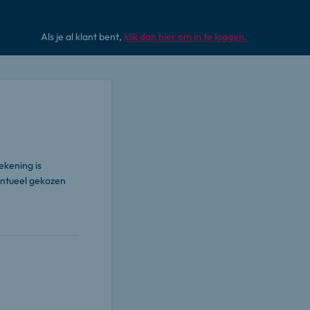
Als je al klant bent,
klik dan hier om in te loggen.
ekening is
entueel gekozen