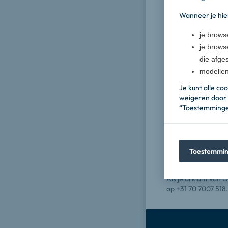
Voornaam
Wanneer je hie
je brows
Achternaam
je brows
die afges
modellen
Geboortedatum
Je kunt alle co
weigeren door 
“Toestemmingen
Ben je een fiscaal
Ja
Toestemmin
Nee
Als je al klant van 
op +31 70 7007 518.