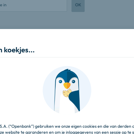
OK
oekjes...
persoonsgegevens in. Het is belangrijk dat dez
komen met de gegevens op je identiteitsdoc
proces al bent gestart,
dan kun je het hier hervatten.
 geldig identiteitsdocument
 S.A. (“Openbank”) gebruiken we onze eigen cookies en die van derden 
ze website te garanderen en om je inloggegevens van een sessie op te s