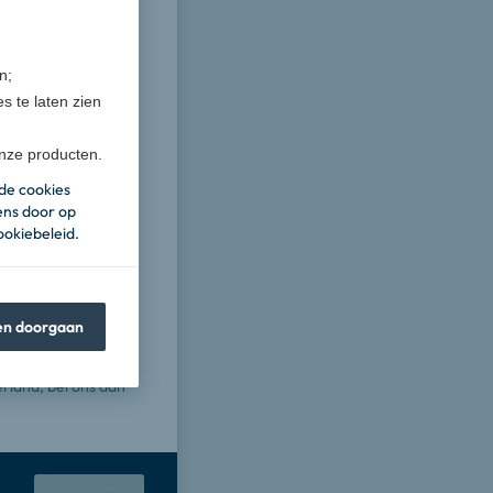
n;
s te laten zien
onze producten.
de cookies
ens door op
okiebeleid.
en doorgaan
erland, bel ons dan